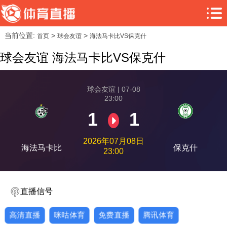
当前位置:
>
>
首页
球会友谊
海法马卡比VS保克什
球会友谊 海法马卡比VS保克什
球会友谊 | 07-08
23:00
1
1
2026年07月08日
海法马卡比
保克什
23:00
直播信号
高清直播
咪咕体育
免费直播
腾讯体育