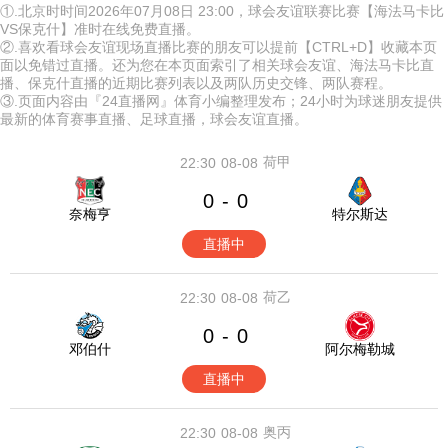
①.北京时时间2026年07月08日 23:00，球会友谊联赛比赛【海法马卡比
VS保克什】准时在线免费直播。
②.喜欢看球会友谊现场直播比赛的朋友可以提前【CTRL+D】收藏本页
面以免错过直播。还为您在本页面索引了相关球会友谊、海法马卡比直
播、保克什直播的近期比赛列表以及两队历史交锋、两队赛程。
③.页面内容由『24直播网』体育小编整理发布；24小时为球迷朋友提供
最新的体育赛事直播、足球直播，球会友谊直播。
荷甲
22:30
08-08
0
0
-
奈梅亨
特尔斯达
直播中
荷乙
22:30
08-08
0
0
-
邓伯什
阿尔梅勒城
直播中
奥丙
22:30
08-08