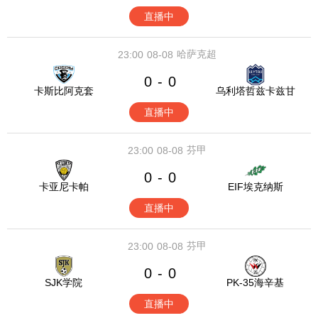
直播中
哈萨克超
23:00
08-08
0
0
-
卡斯比阿克套
乌利塔哲兹卡兹甘
直播中
芬甲
23:00
08-08
0
0
-
卡亚尼卡帕
EIF埃克纳斯
直播中
芬甲
23:00
08-08
0
0
-
SJK学院
PK-35海辛基
直播中