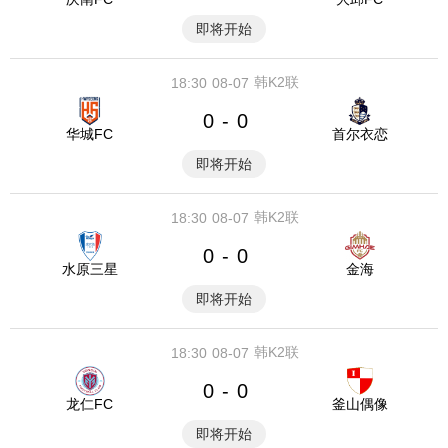
即将开始
韩K2联
18:30
08-07
0
0
-
华城FC
首尔衣恋
即将开始
韩K2联
18:30
08-07
0
0
-
水原三星
金海
即将开始
韩K2联
18:30
08-07
0
0
-
龙仁FC
釜山偶像
即将开始