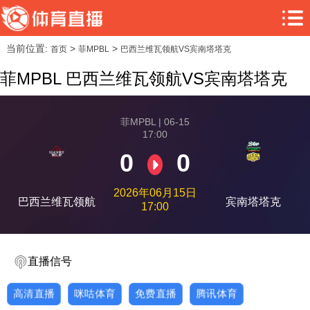
当前位置:
>
>
首页
菲MPBL
巴西兰维瓦领航VS宾南塔塔克
菲MPBL 巴西兰维瓦领航VS宾南塔塔克
菲MPBL | 06-15
17:00
0
0
2026年06月15日
巴西兰维瓦领航
宾南塔塔克
17:00
直播信号
高清直播
咪咕体育
免费直播
腾讯体育