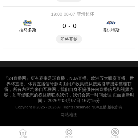
菲州长杯
19:00
08-07
0
0
-
拉马多斯
博尔特斯
即将开始
『24直播网』所有赛事足球直播，NBA直播、欧洲五大联赛直播、世
界杯直播、体育直播信号源均由用户收集或从搜索引擎搜索整理获
得，所有内容均来自互联网，我们自身不提供任何直播信号和视频内
容，如有侵犯您的权益请联系我们，我们会第一时间处理 页面更新时
间： 2026年08月07日 16时15分
Copyright © 2025 - 2026 All Rights Reserved NBA直播 版权所有
网站地图