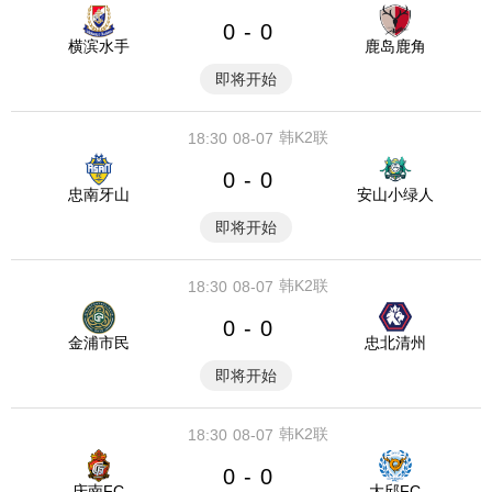
0
0
-
横滨水手
鹿岛鹿角
即将开始
韩K2联
18:30
08-07
0
0
-
忠南牙山
安山小绿人
即将开始
韩K2联
18:30
08-07
0
0
-
金浦市民
忠北清州
即将开始
韩K2联
18:30
08-07
0
0
-
庆南FC
大邱FC