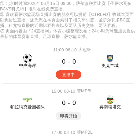
①.北京时时间2026年06月15日 09:00，萨尔篮联赛比赛【圣萨尔瓦多
BCVS科尤特】准时在线免费直播。
②.喜欢看萨尔篮现场直播比赛的朋友可以提前【CTRL+D】收藏本页面
以免错过直播。还为您在本页面索引了相关萨尔篮、圣萨尔瓦多BC直
播、科尤特直播的近期比赛列表以及两队历史交锋、两队赛程。
③.页面内容由『24直播网』体育小编整理发布；24小时为球迷朋友提供
最新的体育赛事直播、足球直播，萨尔篮直播。
大冠杯
11:00
08-10
0
0
-
中央海岸
奥克兰城
直播中
菲MPBL
15:00
08-10
0
0
-
帕拉纳克爱国者队
宾南塔塔克
即将开始
菲MPBL
17:00
08-10