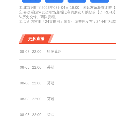
①.北京时时间2026年03月04日 19:00，国际友谊联赛比
②.喜欢看国际友谊现场直播比赛的朋友可以提前【CTRL+
队历史交锋、两队赛程。
③.页面内容由『24直播网』体育小编整理发布；24小时为
更多直播
哈萨克超
08-08
22:00
芬超
08-08
22:00
芬超
08-08
22:00
芬超
08-08
22:00
芬乙
08-08
22:00