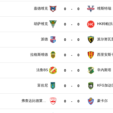
嘉德维克
维斯特瑞
0
-
0
胡萨维克
HK科帕沃
0
-
0
派德
派尔努瓦
0
-
0
拉格斯维德
西里安斯
0
-
0
法鲁BS
辛内斯塔
0
-
0
富佐尼
KFG加达
0
-
0
弗查达比德莱克
豪卡尔
0
-
0
尼尔