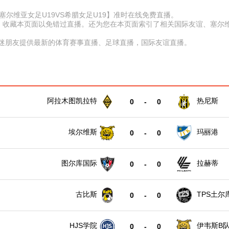
赛【塞尔维亚女足U19VS希腊女足U19】准时在线免费直播。
D】收藏本页面以免错过直播。还为您在本页面索引了相关国际友谊、塞尔维
球迷朋友提供最新的体育赛事直播、足球直播，国际友谊直播。
阿拉木图凯拉特
热尼斯
0
-
0
埃尔维斯
玛丽港
0
-
0
图尔库国际
拉赫蒂
0
-
0
古比斯
TPS土尔
0
-
0
HJS学院
伊韦斯B
0
-
0