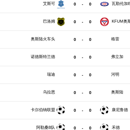
艾斯可
瓦勒伦加
0
-
0
巴洛姆
KFUM奥
0
-
0
奥斯陆火车头
格雷
0
-
0
诺德斯特兰德
弗立加
0
-
0
瑞迪
河明
0
-
0
乌拉恩
奥斯陆
0
-
0
卡尔伯纳联盟
康尼鲁德
0
-
0
阿勒桑B队
禾德
0
-
0