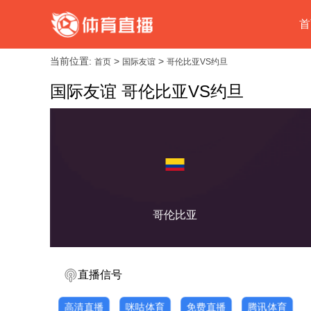
首
当前位置:
>
>
首页
国际友谊
哥伦比亚VS约旦
国际友谊 哥伦比亚VS约旦
哥伦比亚
直播信号
高清直播
咪咕体育
免费直播
腾讯体育