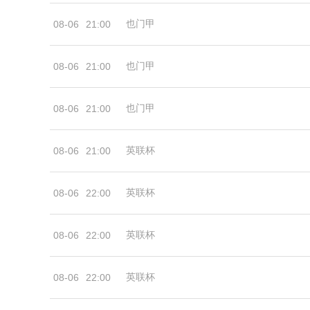
也门甲
08-06
21:00
也门甲
08-06
21:00
也门甲
08-06
21:00
英联杯
08-06
21:00
英联杯
08-06
22:00
英联杯
08-06
22:00
英联杯
08-06
22:00