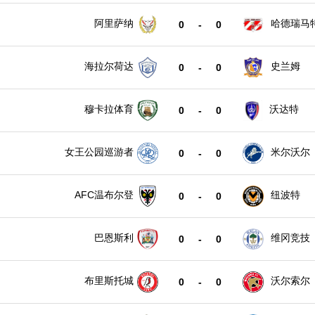
阿里萨纳
哈德瑞马
0
-
0
海拉尔荷达
史兰姆
0
-
0
穆卡拉体育
沃达特
0
-
0
女王公园巡游者
米尔沃尔
0
-
0
AFC温布尔登
纽波特
0
-
0
巴恩斯利
维冈竞技
0
-
0
布里斯托城
沃尔索尔
0
-
0