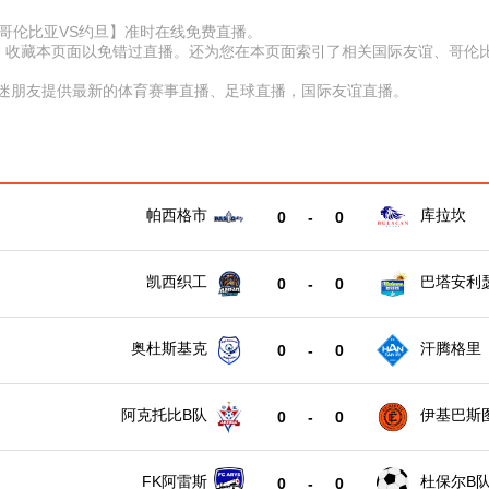
比赛【哥伦比亚VS约旦】准时在线免费直播。
+D】收藏本页面以免错过直播。还为您在本页面索引了相关国际友谊、哥
球迷朋友提供最新的体育赛事直播、足球直播，国际友谊直播。
帕西格市
库拉坎
0
-
0
凯西织工
巴塔安利
0
-
0
奥杜斯基克
汗腾格里
0
-
0
阿克托比B队
伊基巴斯
0
-
0
FK阿雷斯
杜保尔B
0
-
0