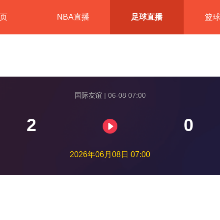
页
NBA直播
足球直播
篮
国际友谊 | 06-08 07:00
2
0
2026年06月08日 07:00