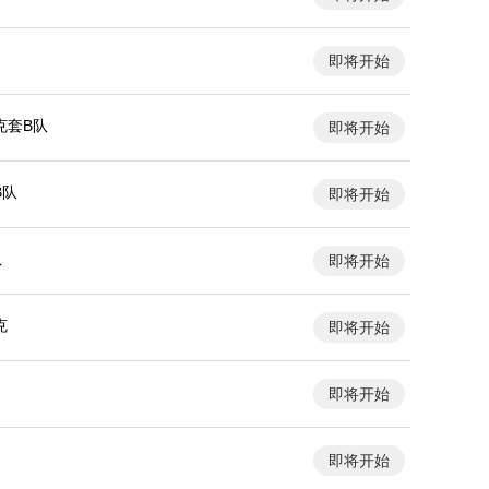
即将开始
克套B队
即将开始
B队
即将开始
队
即将开始
克
即将开始
即将开始
即将开始