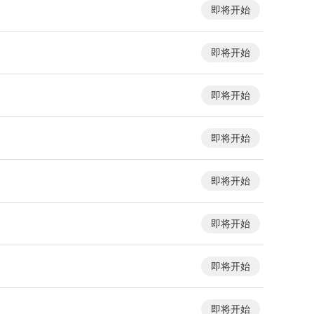
即将开始
即将开始
即将开始
即将开始
即将开始
即将开始
即将开始
即将开始