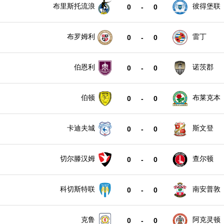
布里斯托流浪
彼得堡联
0
-
0
布罗姆利
雷丁
0
-
0
伯恩利
诺茨郡
0
-
0
伯顿
布莱克本
0
-
0
卡迪夫城
斯文登
0
-
0
切尔滕汉姆
查尔顿
0
-
0
科切斯特联
南安普敦
0
-
0
克鲁
阿克灵顿
0
-
0