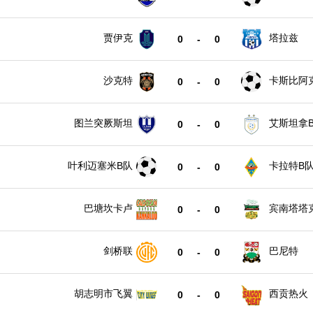
贾伊克
塔拉兹
0
-
0
沙克特
卡斯比阿
0
-
0
图兰突厥斯坦
艾斯坦拿
0
-
0
叶利迈塞米B队
卡拉特B
0
-
0
巴塘坎卡卢
宾南塔塔
0
-
0
剑桥联
巴尼特
0
-
0
胡志明市飞翼
西贡热火
0
-
0