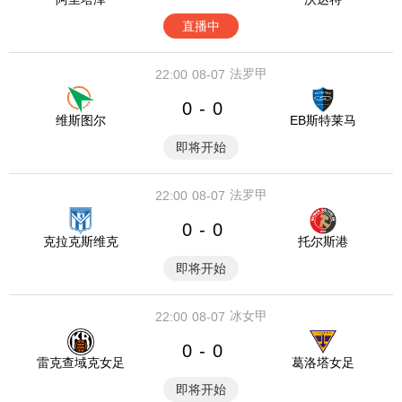
直播中
法罗甲
22:00
08-07
0
0
-
维斯图尔
EB斯特莱马
即将开始
法罗甲
22:00
08-07
0
0
-
克拉克斯维克
托尔斯港
即将开始
冰女甲
22:00
08-07
0
0
-
雷克查域克女足
葛洛塔女足
即将开始