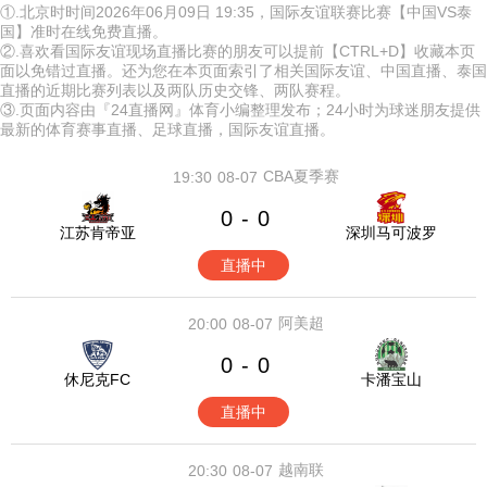
①.北京时时间2026年06月09日 19:35，国际友谊联赛比赛【中国VS泰
国】准时在线免费直播。
②.喜欢看国际友谊现场直播比赛的朋友可以提前【CTRL+D】收藏本页
面以免错过直播。还为您在本页面索引了相关国际友谊、中国直播、泰国
直播的近期比赛列表以及两队历史交锋、两队赛程。
③.页面内容由『24直播网』体育小编整理发布；24小时为球迷朋友提供
最新的体育赛事直播、足球直播，国际友谊直播。
CBA夏季赛
19:30
08-07
0
0
-
江苏肯帝亚
深圳马可波罗
直播中
阿美超
20:00
08-07
0
0
-
休尼克FC
卡潘宝山
直播中
越南联
20:30
08-07