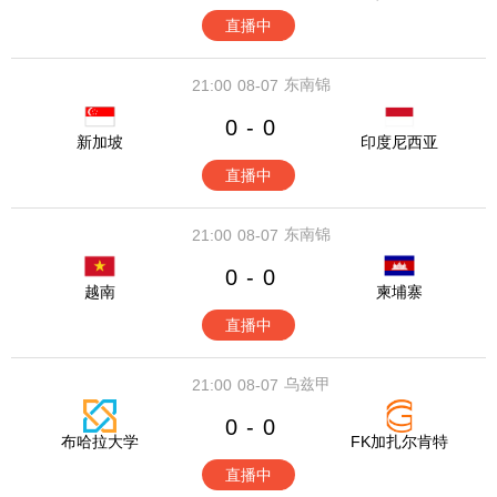
直播中
东南锦
21:00
08-07
0
0
-
新加坡
印度尼西亚
直播中
东南锦
21:00
08-07
0
0
-
越南
柬埔寨
直播中
乌兹甲
21:00
08-07
0
0
-
布哈拉大学
FK加扎尔肯特
直播中