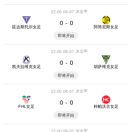
冰女甲
22:00
08-07
0
0
-
廷达斯托尔女足
阿简尼斯女足
即将开始
冰女甲
22:00
08-07
0
0
-
凯夫拉维克女足
胡萨维克女足
即将开始
冰女甲
22:00
08-07
0
0
-
FHL女足
科帕沃古女足
即将开始
冰女甲
22:00
08-07