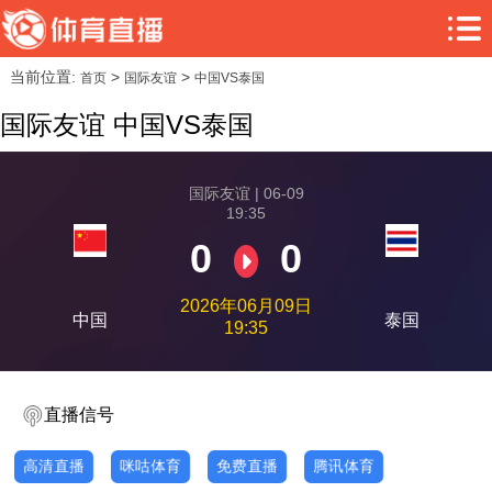
当前位置:
>
>
首页
国际友谊
中国VS泰国
国际友谊 中国VS泰国
国际友谊 | 06-09
19:35
0
0
2026年06月09日
中国
泰国
19:35
直播信号
高清直播
咪咕体育
免费直播
腾讯体育