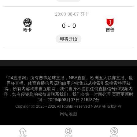
芬甲
23:00
08-07
0
0
-
哈卡
吉普
即将开始
『24直播网』所有赛事足球直播，NBA直播、欧洲五大联赛直播、世
界杯直播、体育直播信号源均由用户收集或从搜索引擎搜索整理获
得，所有内容均来自互联网，我们自身不提供任何直播信号和视频内
容，如有侵犯您的权益请联系我们，我们会第一时间处理 页面更新时
间： 2026年08月07日 21时37分
Copyright © 2025 - 2026 All Rights Reserved NBA直播 版权所有
网站地图