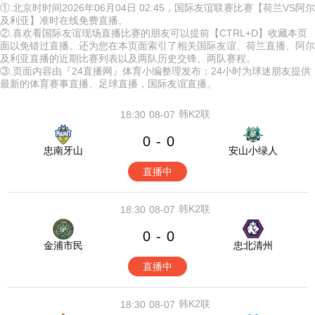
①.北京时时间2026年06月04日 02:45，国际友谊联赛比赛【荷兰VS阿尔
及利亚】准时在线免费直播。
②.喜欢看国际友谊现场直播比赛的朋友可以提前【CTRL+D】收藏本页
面以免错过直播。还为您在本页面索引了相关国际友谊、荷兰直播、阿尔
及利亚直播的近期比赛列表以及两队历史交锋、两队赛程。
③.页面内容由『24直播网』体育小编整理发布；24小时为球迷朋友提供
最新的体育赛事直播、足球直播，国际友谊直播。
韩K2联
18:30
08-07
0
0
-
忠南牙山
安山小绿人
直播中
韩K2联
18:30
08-07
0
0
-
金浦市民
忠北清州
直播中
韩K2联
18:30
08-07