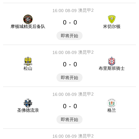
澳昆甲2
16:00
08-09
0
0
-
摩顿城精英后备队
米切尔顿
即将开始
澳昆甲2
16:00
08-09
0
0
-
松山
布里斯班骑士
即将开始
澳昆甲2
16:00
08-09
0
0
-
圣佛德流浪
格兰
即将开始
澳昆甲2
16:00
08-09