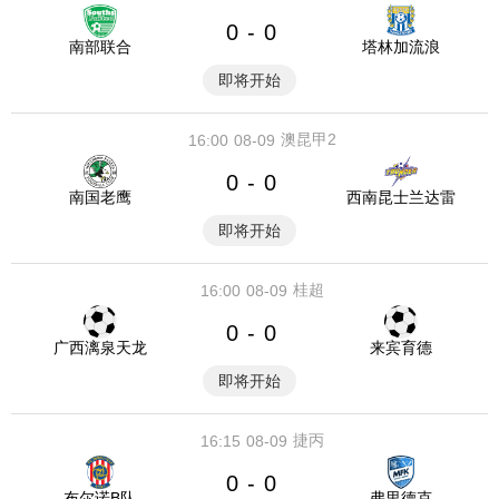
0
0
-
南部联合
塔林加流浪
即将开始
澳昆甲2
16:00
08-09
0
0
-
南国老鹰
西南昆士兰达雷
即将开始
桂超
16:00
08-09
0
0
-
广西漓泉天龙
来宾育德
即将开始
捷丙
16:15
08-09
0
0
-
布尔诺B队
弗里德克