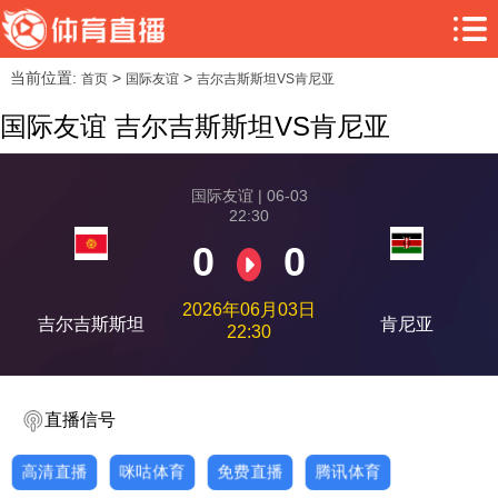
当前位置:
>
>
首页
国际友谊
吉尔吉斯斯坦VS肯尼亚
国际友谊 吉尔吉斯斯坦VS肯尼亚
国际友谊 | 06-03
22:30
0
0
2026年06月03日
吉尔吉斯斯坦
肯尼亚
22:30
直播信号
高清直播
咪咕体育
免费直播
腾讯体育