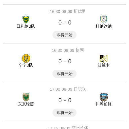
斯伐甲
16:30
08-09
0
0
-
日利纳B队
杜纳达纳
即将开始
捷丙
16:30
08-09
0
0
-
辛宁B队
波兰卡
即将开始
日职联
17:00
08-09
0
0
-
东京绿茵
川崎前锋
即将开始
菲州长杯
17:15
08-09