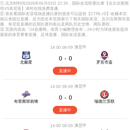
①.北京时时间2026年06月03日 22:30，国际友谊联赛比赛【吉尔吉斯斯
坦VS肯尼亚】准时在线免费直播。
②.喜欢看国际友谊现场直播比赛的朋友可以提前【CTRL+D】收藏本页
面以免错过直播。还为您在本页面索引了相关国际友谊、吉尔吉斯斯坦直
播、肯尼亚直播的近期比赛列表以及两队历史交锋、两队赛程。
③.页面内容由『24直播网』体育小编整理发布；24小时为球迷朋友提供
最新的体育赛事直播、足球直播，国际友谊直播。
澳昆甲
14:00
08-09
0
0
-
北极星
罗宾市蓝
直播中
澳昆甲
14:00
08-09
0
0
-
布里斯班前锋
瑞德兰茨联
直播中
澳昆甲
14:00
08-09