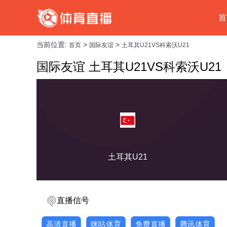
首
当前位置:
>
>
首页
国际友谊
土耳其U21VS科索沃U21
国际友谊 土耳其U21VS科索沃U21
土耳其U21
直播信号
高清直播
咪咕体育
免费直播
腾讯体育