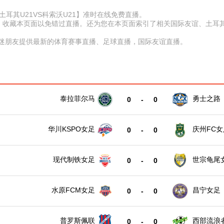
赛【土耳其U21VS科索沃U21】准时在线免费直播。
D】收藏本页面以免错过直播。还为您在本页面索引了相关国际友谊、土耳其
球迷朋友提供最新的体育赛事直播、足球直播，国际友谊直播。
泰拉菲尔马
勇士之路
0
-
0
华川KSPO女足
庆州FC女
0
-
0
现代制铁女足
世宗龟尾
0
-
0
水原FCM女足
昌宁女足
0
-
0
普罗斯佩联
西部流浪
0
-
0