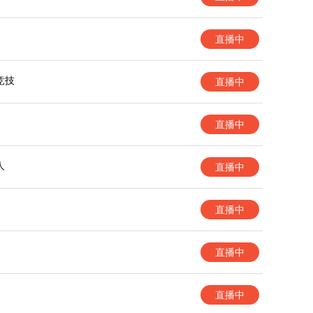
直播中
竞技
直播中
直播中
人
直播中
直播中
直播中
直播中