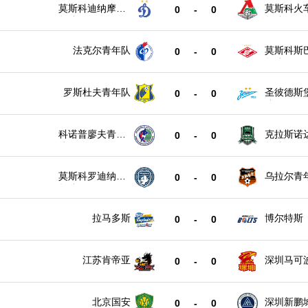
莫斯科迪纳摩青
莫斯科火
0
-
0
年队
年队
法克尔青年队
莫斯科斯
0
-
0
年队
罗斯杜夫青年队
圣彼德斯
0
-
0
队
科诺普廖夫青年
克拉斯诺
0
-
0
队
年队
莫斯科罗迪纳青
乌拉尔青
0
-
0
年队
拉马多斯
博尔特斯
0
-
0
江苏肯帝亚
深圳马可
0
-
0
北京国安
深圳新鹏
0
-
0