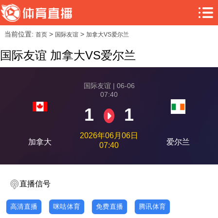
当前位置:
>
>
首页
国际友谊
加拿大VS爱尔兰
国际友谊 加拿大VS爱尔兰
国际友谊 | 06-06
07:40
1
1
2026年06月06日
加拿大
爱尔兰
07:40
直播信号
高清直播
咪咕体育
免费直播
腾讯体育