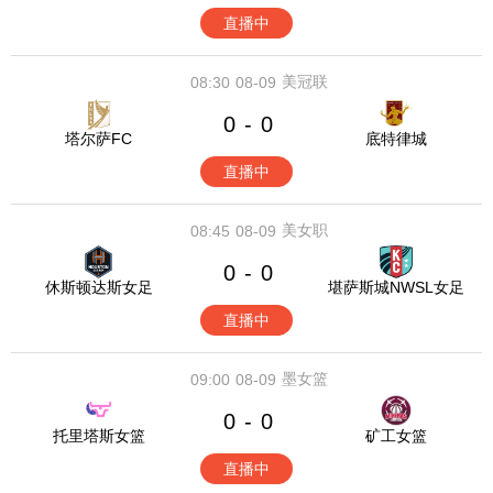
直播中
美冠联
08:30
08-09
0
0
-
塔尔萨FC
底特律城
直播中
美女职
08:45
08-09
0
0
-
休斯顿达斯女足
堪萨斯城NWSL女足
直播中
墨女篮
09:00
08-09
0
0
-
托里塔斯女篮
矿工女篮
直播中