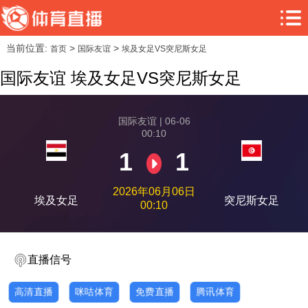
当前位置:
>
>
首页
国际友谊
埃及女足VS突尼斯女足
国际友谊 埃及女足VS突尼斯女足
国际友谊 | 06-06
00:10
1
1
2026年06月06日
埃及女足
突尼斯女足
00:10
直播信号
高清直播
咪咕体育
免费直播
腾讯体育