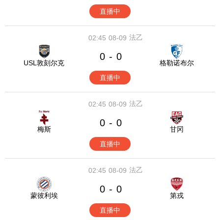
直播中
法乙
02:45
08-09
0
0
-
USL敦刻尔克
格勒诺布尔
直播中
法乙
02:45
08-09
0
0
-
梅斯
甘冈
直播中
法乙
02:45
08-09
0
0
-
蒙彼利埃
第戎
直播中