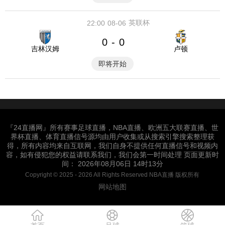
英联杯
22:00
08-06
0
0
-
吉林汉姆
卢顿
即将开始
『24直播网』所有赛事足球直播，NBA直播、欧洲五大联赛直播、世
界杯直播、体育直播信号源均由用户收集或从搜索引擎搜索整理获
得，所有内容均来自互联网，我们自身不提供任何直播信号和视频内
容，如有侵犯您的权益请联系我们，我们会第一时间处理 页面更新时
间： 2026年08月06日 14时13分
Copyright © 2025 - 2026 All Rights Reserved NBA直播 版权所有
网站地图