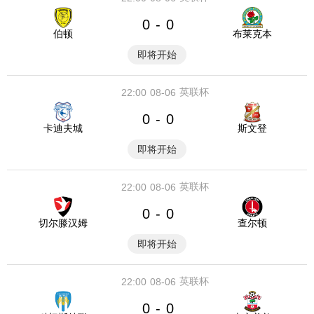
0
0
-
伯顿
布莱克本
即将开始
英联杯
22:00
08-06
0
0
-
卡迪夫城
斯文登
即将开始
英联杯
22:00
08-06
0
0
-
切尔滕汉姆
查尔顿
即将开始
英联杯
22:00
08-06
0
0
-