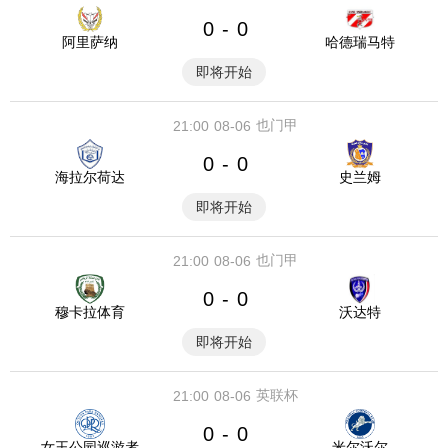
0
0
-
阿里萨纳
哈德瑞马特
即将开始
也门甲
21:00
08-06
0
0
-
海拉尔荷达
史兰姆
即将开始
也门甲
21:00
08-06
0
0
-
穆卡拉体育
沃达特
即将开始
英联杯
21:00
08-06
0
0
-
女王公园巡游者
米尔沃尔