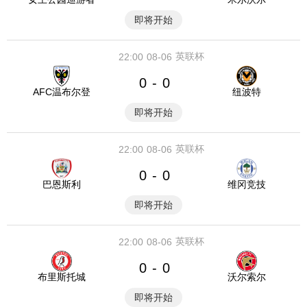
即将开始
英联杯
22:00
08-06
0
0
-
AFC温布尔登
纽波特
即将开始
英联杯
22:00
08-06
0
0
-
巴恩斯利
维冈竞技
即将开始
英联杯
22:00
08-06
0
0
-
布里斯托城
沃尔索尔
即将开始