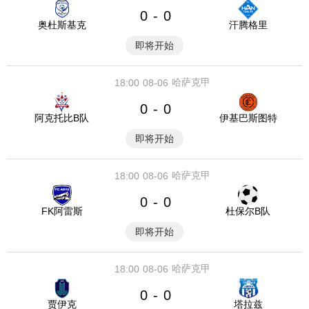
0
0
-
奥杜斯基克
汗腾格里
即将开始
哈萨克甲
18:00
08-06
0
0
-
阿克托比B队
伊基巴斯图特
即将开始
哈萨克甲
18:00
08-06
0
0
-
FK阿雷斯
杜保尔B队
即将开始
哈萨克甲
18:00
08-06
0
0
-
贾伊克
塔拉兹