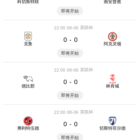
科切斯特联
南安普敦
即将开始
英联杯
22:00
08-06
0
0
-
克鲁
阿克灵顿
即将开始
英联杯
22:00
08-06
0
0
-
德比郡
林肯城
即将开始
英联杯
22:00
08-06
0
0
-
弗利特伍德
切斯特菲尔德
即将开始