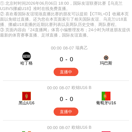
①.北京时时间2026年06月06日 18:00，国际友谊联赛比赛【乌克兰
U18VS挪威U18】准时在线免费直播。
②.喜欢看国际友谊现场直播比赛的朋友可以提前【CTRL+D】收藏本页
面以免错过直播。还为您在本页面索引了相关国际友谊、乌克兰U18直
播、挪威U18直播的近期比赛列表以及两队历史交锋、两队赛程。
③.页面内容由『24直播网』体育小编整理发布；24小时为球迷朋友提供
最新的体育赛事直播、足球直播，国际友谊直播。
瑞典乙
00:00
08-07
0
0
-
哈丁格
玛巴斯
直播中
欧锦U16 B
00:00
08-07
0
0
-
黑山U16
葡萄牙U16
直播中
欧锦U16 B
00:00
08-07