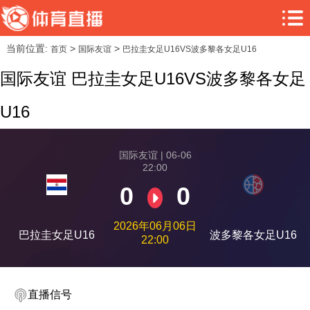
当前位置:
>
>
首页
国际友谊
巴拉圭女足U16VS波多黎各女足U16
国际友谊 巴拉圭女足U16VS波多黎各女足
U16
国际友谊 | 06-06
22:00
0
0
2026年06月06日
巴拉圭女足U16
波多黎各女足U16
22:00
直播信号