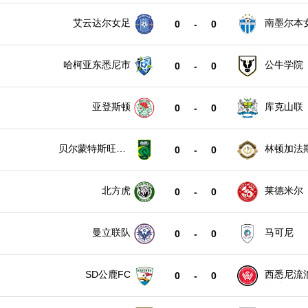
艾云达尔女足
南墨尔本
0
-
0
哈柯亚东悉尼市
公牛学院
0
-
0
亚登斯顿
库克山联
0
-
0
贝尔蒙特斯旺西
林顿加法
0
-
0
SC
北方虎
莱德米尔
0
-
0
曼立联队
马可尼
0
-
0
SD公鹿FC
西悉尼流
0
-
0
年队