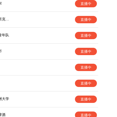
尔
直播中
班克斯
直播中
青年队
直播中
市
直播中
直播中
直播中
洲大学
直播中
啤酒
直播中