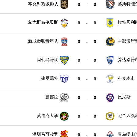
本克斯拓城狮队
赫斯特维
0
-
0
希尤斯布伦贝斯
坎特贝利
0
-
0
敦
新城堡联青年队
中部海岸
0
-
0
因勒乌德联
乔达路普
0
-
0
弗罗瑞特
科克本市
0
-
0
曼都拉
昆尼斯
0
-
0
莫道克大学
尼兰西澳
0
-
0
深圳马可波罗
青岛崂山
0
-
0