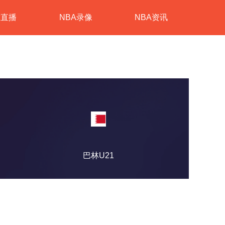
球直播
NBA录像
NBA资讯
巴林U21