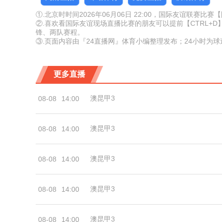
①.北京时时间2026年06月06日 22:00，国际友谊联赛比
②.喜欢看国际友谊现场直播比赛的朋友可以提前【CTRL+
锋、两队赛程。
③.页面内容由『24直播网』体育小编整理发布；24小时为
更多直播
澳昆甲3
08-08
14:00
澳昆甲3
08-08
14:00
澳昆甲3
08-08
14:00
澳昆甲3
08-08
14:00
澳昆甲3
08-08
14:00