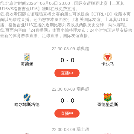
①.北京时时间2026年06月06日 23:00，国际友谊联赛比赛【土耳其
U16VS格鲁吉亚U16】准时在线免费直播。
②.喜欢看国际友谊现场直播比赛的朋友可以提前【CTRL+D】收藏本页
面以免错过直播。还为您在本页面索引了相关国际友谊、土耳其U16直
播、格鲁吉亚U16直播的近期比赛列表以及两队历史交锋、两队赛程。
③.页面内容由『24直播网』体育小编整理发布；24小时为球迷朋友提供
最新的体育赛事直播、足球直播，国际友谊直播。
瑞典超
22:30
08-09
0
0
-
哥德堡
卡尔马
直播中
瑞典超
22:30
08-09
0
0
-
哈尔姆斯塔德
哥德堡盖斯
直播中
瑞士超
22:30
08-09