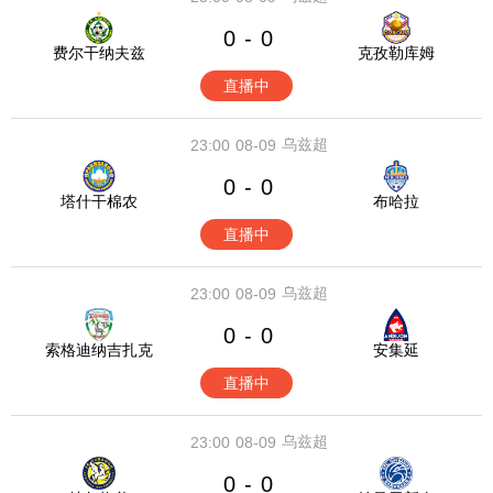
0
0
-
费尔干纳夫兹
克孜勒库姆
直播中
乌兹超
23:00
08-09
0
0
-
塔什干棉农
布哈拉
直播中
乌兹超
23:00
08-09
0
0
-
索格迪纳吉扎克
安集延
直播中
乌兹超
23:00
08-09
0
0
-