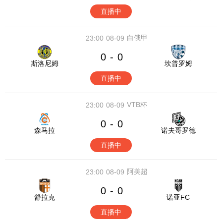
直播中
白俄甲
23:00
08-09
0
0
-
斯洛尼姆
坎普罗姆
直播中
VTB杯
23:00
08-09
0
0
-
森马拉
诺夫哥罗德
直播中
阿美超
23:00
08-09
0
0
-
舒拉克
诺亚FC
直播中