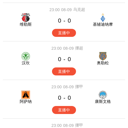
乌克超
23:00
08-09
0
0
-
维勒斯
基辅迪纳摩
直播中
挪超
23:00
08-09
0
0
-
汉坎
奥勒松
直播中
挪甲
23:00
08-09
0
0
-
阿萨纳
康斯文格
直播中
挪甲
23:00
08-09