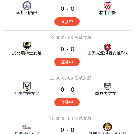
0
0
-
金斯利西部
格韦卢普
直播中
澳威女超
13:00
08-08
0
0
-
思比瑞特士女足
西悉尼流浪者女足B队
直播中
澳威女超
13:00
08-08
0
0
-
公牛学院女足
悉尼大学女足
直播中
澳威女超
13:00
08-08
0
0
-
马卡瑟尔女足
新南威尔士大学女足