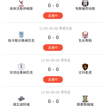
0
0
-
埃奇沃斯伊格斯
韦斯顿劳动熊
直播中
澳威北超
12:00
08-08
0
0
-
纽卡斯尔奥林匹克
瓦伦蒂勒
直播中
澳首超
12:30
08-08
0
0
-
坎培拉奥林匹克
古玛老虎
直播中
澳塔超
12:30
08-08
0
0
-
德文波特城
朗赛斯顿城