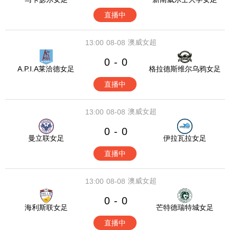
直播中
澳威女超
13:00
08-08
0
0
-
A.P.I.A莱洽德女足
格拉德斯维尔乌鸦女足
直播中
澳威女超
13:00
08-08
0
0
-
曼立联女足
伊拉瓦拉女足
直播中
澳威女超
13:00
08-08
0
0
-
海利斯联女足
芒特德瑞特城女足
直播中