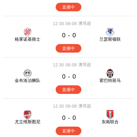
直播中
澳塔超
12:30
08-08
0
0
-
格莱诺基骑士
兰瑟斯顿联
直播中
澳塔超
12:30
08-08
0
0
-
金布洛治狮队
霍巴特斑马
直播中
澳塔超
12:30
08-08
0
0
-
尤立维斯图尼
东南联合
直播中