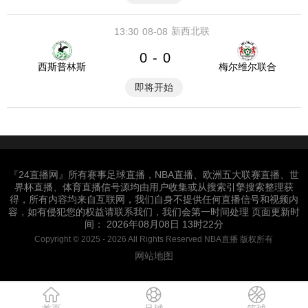
新西北联
13:30
08-08
0
0
-
西斯普林斯
梅尔维尔联合
即将开始
『24直播网』所有赛事足球直播，NBA直播、欧洲五大联赛直播、世
界杯直播、体育直播信号源均由用户收集或从搜索引擎搜索整理获
得，所有内容均来自互联网，我们自身不提供任何直播信号和视频内
容，如有侵犯您的权益请联系我们，我们会第一时间处理 页面更新时
间： 2026年08月08日 13时22分
Copyright © 2025 - 2026 All Rights Reserved NBA直播 版权所有
网站地图