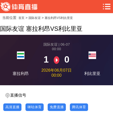
当前位置:
>
>
首页
国际友谊
塞拉利昂VS利比里亚
国际友谊 塞拉利昂VS利比里亚
国际友谊 | 06-07
00:00
1
0
2026年06月07日
塞拉利昂
利比里亚
00:00
直播信号
高清直播
咪咕体育
免费直播
腾讯体育