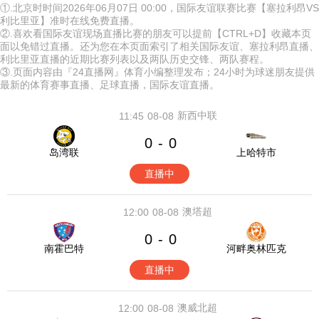
①.北京时时间2026年06月07日 00:00，国际友谊联赛比赛【塞拉利昂VS
利比里亚】准时在线免费直播。
②.喜欢看国际友谊现场直播比赛的朋友可以提前【CTRL+D】收藏本页
面以免错过直播。还为您在本页面索引了相关国际友谊、塞拉利昂直播、
利比里亚直播的近期比赛列表以及两队历史交锋、两队赛程。
③.页面内容由『24直播网』体育小编整理发布；24小时为球迷朋友提供
最新的体育赛事直播、足球直播，国际友谊直播。
新西中联
11:45
08-08
0
0
-
岛湾联
上哈特市
直播中
澳塔超
12:00
08-08
0
0
-
南霍巴特
河畔奥林匹克
直播中
澳威北超
12:00
08-08