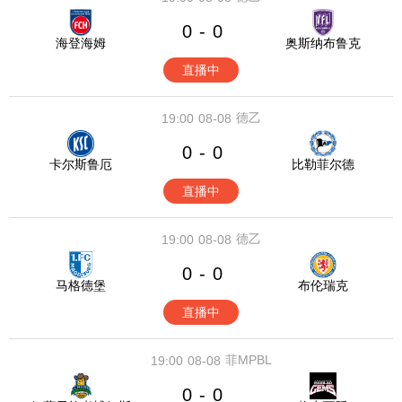
0
0
-
海登海姆
奥斯纳布鲁克
直播中
德乙
19:00
08-08
0
0
-
卡尔斯鲁厄
比勒菲尔德
直播中
德乙
19:00
08-08
0
0
-
马格德堡
布伦瑞克
直播中
菲MPBL
19:00
08-08
0
0
-