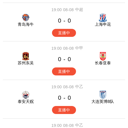
中超
19:00
08-08
0
0
-
青岛海牛
上海申花
直播中
中甲
19:00
08-08
0
0
-
苏州东吴
长春亚泰
直播中
中乙
19:00
08-08
0
0
-
泰安天贶
大连英博B队
直播中
中乙
19:00
08-08