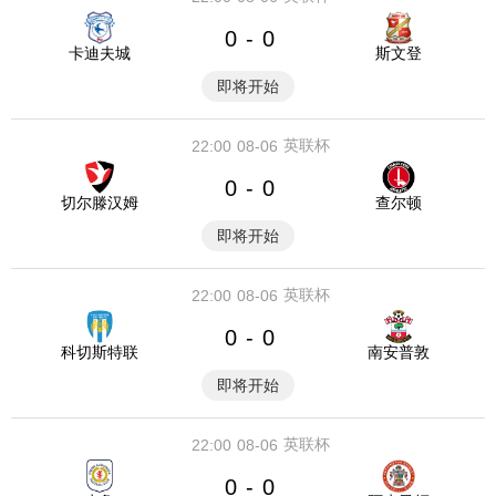
0
0
-
卡迪夫城
斯文登
即将开始
英联杯
22:00
08-06
0
0
-
切尔滕汉姆
查尔顿
即将开始
英联杯
22:00
08-06
0
0
-
科切斯特联
南安普敦
即将开始
英联杯
22:00
08-06
0
0
-