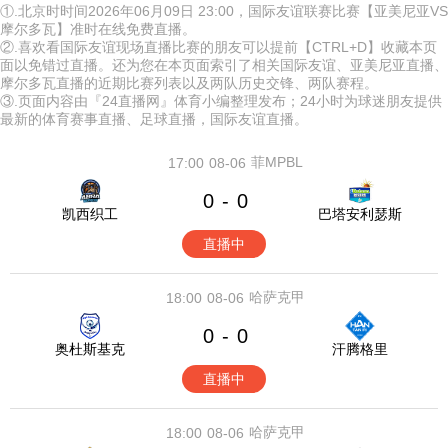
①.北京时时间2026年06月09日 23:00，国际友谊联赛比赛【亚美尼亚VS
摩尔多瓦】准时在线免费直播。
②.喜欢看国际友谊现场直播比赛的朋友可以提前【CTRL+D】收藏本页
面以免错过直播。还为您在本页面索引了相关国际友谊、亚美尼亚直播、
摩尔多瓦直播的近期比赛列表以及两队历史交锋、两队赛程。
③.页面内容由『24直播网』体育小编整理发布；24小时为球迷朋友提供
最新的体育赛事直播、足球直播，国际友谊直播。
菲MPBL
17:00
08-06
0
0
-
凯西织工
巴塔安利瑟斯
直播中
哈萨克甲
18:00
08-06
0
0
-
奥杜斯基克
汗腾格里
直播中
哈萨克甲
18:00
08-06