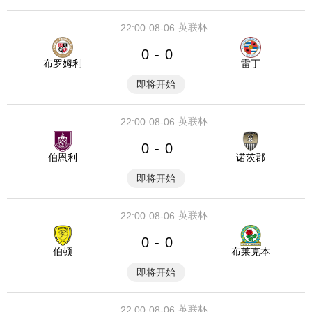
英联杯
22:00
08-06
0
0
-
布罗姆利
雷丁
即将开始
英联杯
22:00
08-06
0
0
-
伯恩利
诺茨郡
即将开始
英联杯
22:00
08-06
0
0
-
伯顿
布莱克本
即将开始
英联杯
22:00
08-06