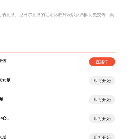
茨瓦纳直播、尼日尔直播的近期比赛列表以及两队历史交锋、两
啤酒
直播中
联女足
即将开始
足
即将开始
中心女
即将开始
女足
即将开始