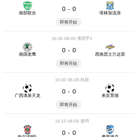
0
0
-
南部联合
塔林加流浪
即将开始
澳昆甲2
16:00
08-09
0
0
-
南国老鹰
西南昆士兰达雷
即将开始
桂超
16:00
08-09
0
0
-
广西漓泉天龙
来宾育德
即将开始
捷丙
16:15
08-09
0
0
-
布尔诺B队
弗里德克