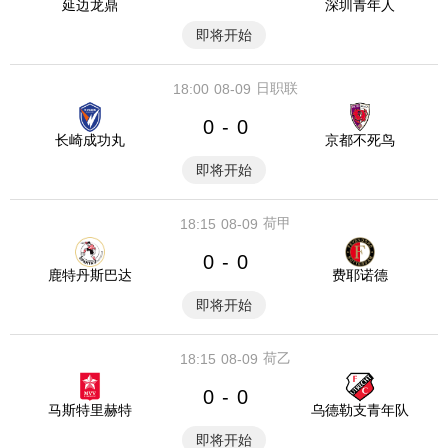
延边龙鼎
深圳青年人
即将开始
日职联
18:00
08-09
0
0
-
长崎成功丸
京都不死鸟
即将开始
荷甲
18:15
08-09
0
0
-
鹿特丹斯巴达
费耶诺德
即将开始
荷乙
18:15
08-09
0
0
-
马斯特里赫特
乌德勒支青年队
即将开始