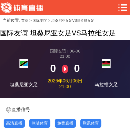
当前位置:
>
>
首页
国际友谊
坦桑尼亚女足VS马拉维女足
国际友谊 坦桑尼亚女足VS马拉维女足
国际友谊 | 06-06
21:00
0
0
2026年06月06日
坦桑尼亚女足
马拉维女足
21:00
直播信号
高清直播
咪咕体育
免费直播
腾讯体育