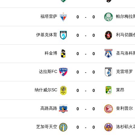
福塔雷萨
帕尔梅拉
0
-
0
伊基克体育
利马切颜
0
-
0
科金博
圣马洛科
0
-
0
达拉斯FC
克雷塔罗
0
-
0
纳什威尔SC
莱昂
0
-
0
高路高路
奎利普尔
0
-
0
芝加哥天空
洛杉矶火
0
-
0