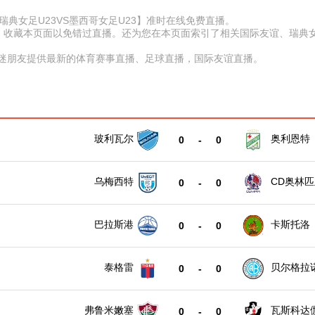
赛【瑞典女足U23VS墨西哥女足U23】准时在线免费直播。
D】收藏本页面以免错过直播。还为您在本页面索引了相关国际友谊、瑞典女
球迷朋友提供最新的体育赛事直播、足球直播，国际友谊直播。
玻利瓦尔
奥利恩特
0
-
0
乌梅西特
CD奥林匹
0
-
0
巴拉斯港
卡斯托洛
0
-
0
泰格雷
贝尔格拉
0
-
0
弗鲁米嫩塞
瓦斯科达
0
-
0