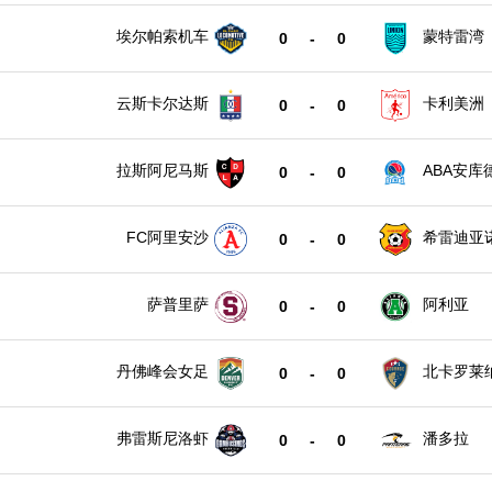
埃尔帕索机车
蒙特雷湾
0
-
0
云斯卡尔达斯
卡利美洲
0
-
0
拉斯阿尼马斯
ABA安库
0
-
0
FC阿里安沙
希雷迪亚
0
-
0
萨普里萨
阿利亚
0
-
0
丹佛峰会女足
北卡罗莱
0
-
0
弗雷斯尼洛虾
潘多拉
0
-
0