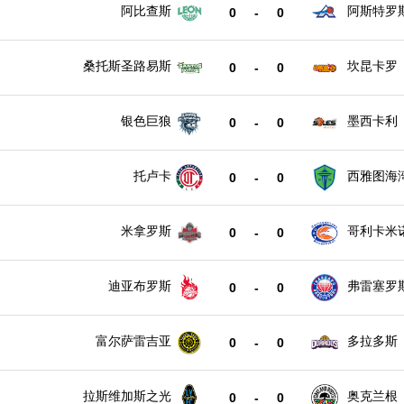
阿比查斯
阿斯特罗
0
-
0
桑托斯圣路易斯
坎昆卡罗
0
-
0
银色巨狼
墨西卡利
0
-
0
托卢卡
西雅图海
0
-
0
米拿罗斯
哥利卡米
0
-
0
迪亚布罗斯
弗雷塞罗
0
-
0
富尔萨雷吉亚
多拉多斯
0
-
0
拉斯维加斯之光
奥克兰根
0
-
0