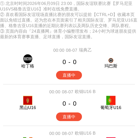
①.北京时时间2026年06月09日 23:00，国际友谊联赛比赛【罗马尼亚
U16VS格鲁吉亚U16】准时在线免费直播。
②.喜欢看国际友谊现场直播比赛的朋友可以提前【CTRL+D】收藏本页
面以免错过直播。还为您在本页面索引了相关国际友谊、罗马尼亚U16直
播、格鲁吉亚U16直播的近期比赛列表以及两队历史交锋、两队赛程。
③.页面内容由『24直播网』体育小编整理发布；24小时为球迷朋友提供
最新的体育赛事直播、足球直播，国际友谊直播。
瑞典乙
00:00
08-07
0
0
-
哈丁格
玛巴斯
直播中
欧锦U16 B
00:00
08-07
0
0
-
黑山U16
葡萄牙U16
直播中
欧锦U16 B
00:00
08-07