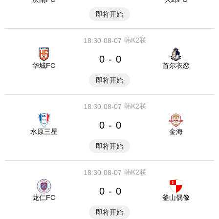
即将开始
韩K2联
18:30
08-07
0
0
-
华城FC
首尔衣恋
即将开始
韩K2联
18:30
08-07
0
0
-
水原三星
金海
即将开始
韩K2联
18:30
08-07
0
0
-
龙仁FC
釜山偶像
即将开始