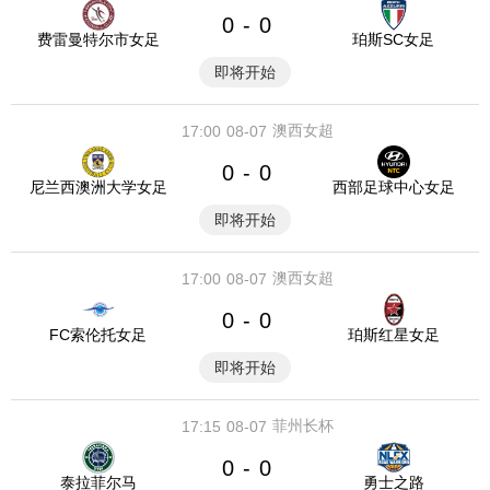
0
0
-
费雷曼特尔市女足
珀斯SC女足
即将开始
澳西女超
17:00
08-07
0
0
-
尼兰西澳洲大学女足
西部足球中心女足
即将开始
澳西女超
17:00
08-07
0
0
-
FC索伦托女足
珀斯红星女足
即将开始
菲州长杯
17:15
08-07
0
0
-
泰拉菲尔马
勇士之路