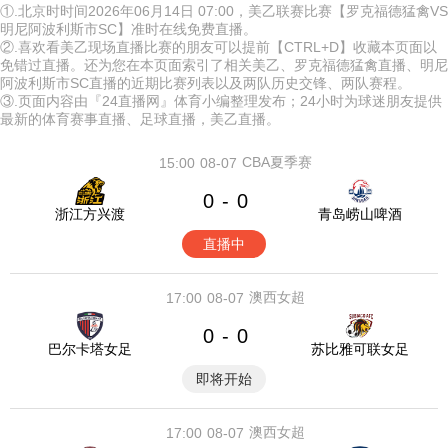
①.北京时时间2026年06月14日 07:00，美乙联赛比赛【罗克福德猛禽VS
明尼阿波利斯市SC】准时在线免费直播。
②.喜欢看美乙现场直播比赛的朋友可以提前【CTRL+D】收藏本页面以
免错过直播。还为您在本页面索引了相关美乙、罗克福德猛禽直播、明尼
阿波利斯市SC直播的近期比赛列表以及两队历史交锋、两队赛程。
③.页面内容由『24直播网』体育小编整理发布；24小时为球迷朋友提供
最新的体育赛事直播、足球直播，美乙直播。
CBA夏季赛
15:00
08-07
0
0
-
浙江方兴渡
青岛崂山啤酒
直播中
澳西女超
17:00
08-07
0
0
-
巴尔卡塔女足
苏比雅可联女足
即将开始
澳西女超
17:00
08-07