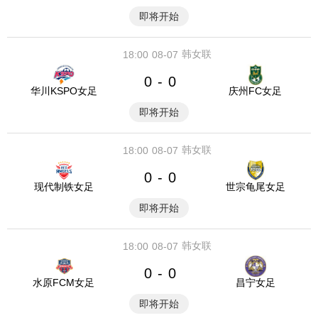
即将开始
韩女联
18:00
08-07
0
0
-
华川KSPO女足
庆州FC女足
即将开始
韩女联
18:00
08-07
0
0
-
现代制铁女足
世宗龟尾女足
即将开始
韩女联
18:00
08-07
0
0
-
水原FCM女足
昌宁女足
即将开始