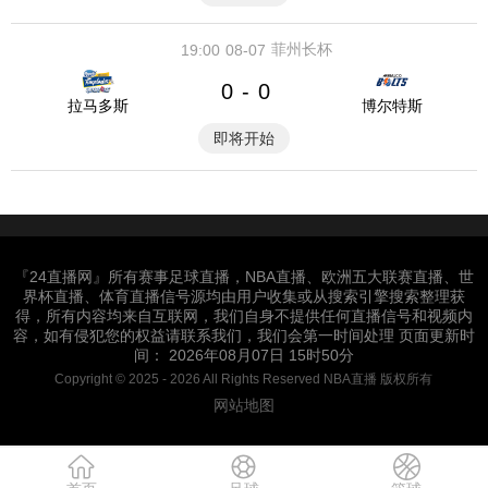
菲州长杯
19:00
08-07
0
0
-
拉马多斯
博尔特斯
即将开始
『24直播网』所有赛事足球直播，NBA直播、欧洲五大联赛直播、世
界杯直播、体育直播信号源均由用户收集或从搜索引擎搜索整理获
得，所有内容均来自互联网，我们自身不提供任何直播信号和视频内
容，如有侵犯您的权益请联系我们，我们会第一时间处理 页面更新时
间： 2026年08月07日 15时50分
Copyright © 2025 - 2026 All Rights Reserved NBA直播 版权所有
网站地图