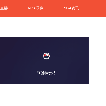
球直播
NBA录像
NBA资讯
阿维拉竞技