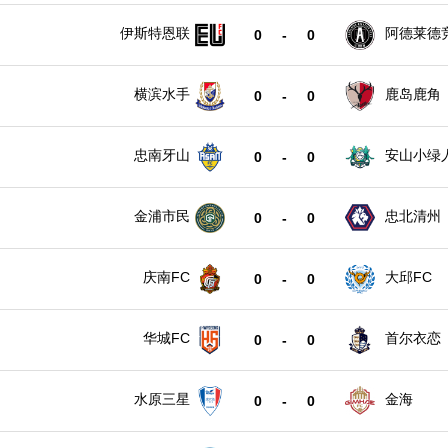
伊斯特恩联
阿德莱德
0
-
0
横滨水手
鹿岛鹿角
0
-
0
忠南牙山
安山小绿
0
-
0
金浦市民
忠北清州
0
-
0
庆南FC
大邱FC
0
-
0
华城FC
首尔衣恋
0
-
0
水原三星
金海
0
-
0