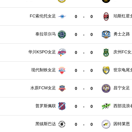
女足
足
FC索伦托女足
珀斯红星
0
-
0
泰拉菲尔马
勇士之路
0
-
0
华川KSPO女足
庆州FC女
0
-
0
现代制铁女足
世宗龟尾
0
-
0
水原FCM女足
昌宁女足
0
-
0
普罗斯佩联
西部流浪
0
-
0
黑镇斯巴达
因特莱恩
0
-
0