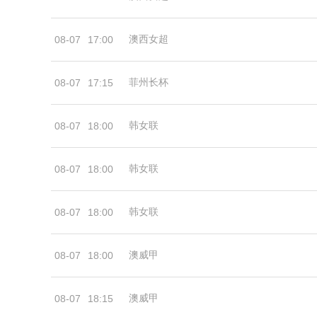
澳西女超
08-07
17:00
菲州长杯
08-07
17:15
韩女联
08-07
18:00
韩女联
08-07
18:00
韩女联
08-07
18:00
澳威甲
08-07
18:00
澳威甲
08-07
18:15