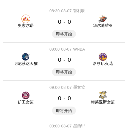
智利联
08:30
08-07
0
0
-
奥索尔诺
华尔迪维亚
即将开始
09:00
08-07
WNBA
0
0
-
明尼苏达天猫
洛杉矶火花
即将开始
墨女篮
09:00
08-07
0
0
-
矿工女篮
梅莱亚斯女篮
即将开始
墨西甲
09:00
08-07