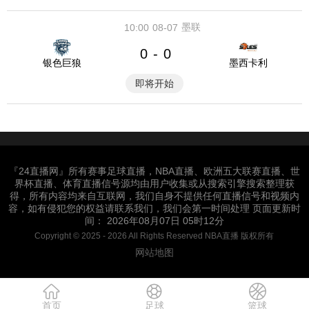
墨联
10:00
08-07
0
0
-
银色巨狼
墨西卡利
即将开始
『24直播网』所有赛事足球直播，NBA直播、欧洲五大联赛直播、世
界杯直播、体育直播信号源均由用户收集或从搜索引擎搜索整理获
得，所有内容均来自互联网，我们自身不提供任何直播信号和视频内
容，如有侵犯您的权益请联系我们，我们会第一时间处理 页面更新时
间： 2026年08月07日 05时12分
Copyright © 2025 - 2026 All Rights Reserved NBA直播 版权所有
网站地图
首页
足球
篮球