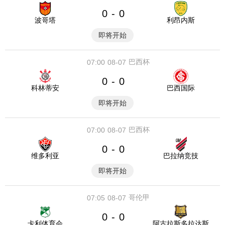
0
0
-
波哥塔
利昂内斯
即将开始
巴西杯
07:00
08-07
0
0
-
科林蒂安
巴西国际
即将开始
巴西杯
07:00
08-07
0
0
-
维多利亚
巴拉纳竞技
即将开始
哥伦甲
07:05
08-07
0
0
-
卡利体育会
阿古拉斯多拉达斯