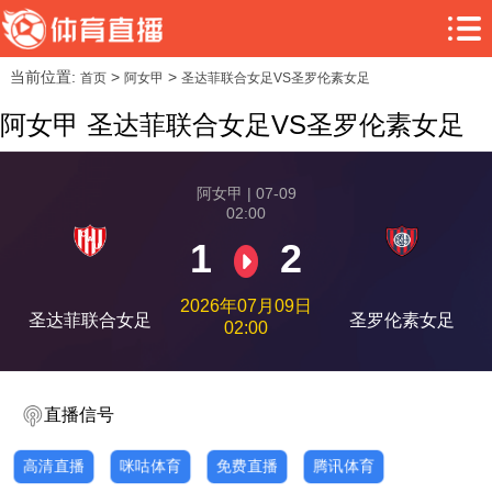
当前位置:
>
>
首页
阿女甲
圣达菲联合女足VS圣罗伦素女足
阿女甲 圣达菲联合女足VS圣罗伦素女足
阿女甲 | 07-09
02:00
1
2
2026年07月09日
圣达菲联合女足
圣罗伦素女足
02:00
直播信号
高清直播
咪咕体育
免费直播
腾讯体育