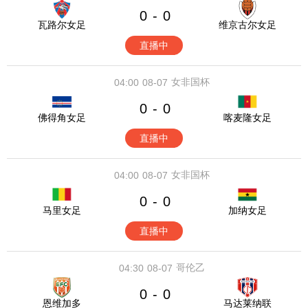
0
0
-
瓦路尔女足
维京古尔女足
直播中
女非国杯
04:00
08-07
0
0
-
佛得角女足
喀麦隆女足
直播中
女非国杯
04:00
08-07
0
0
-
马里女足
加纳女足
直播中
哥伦乙
04:30
08-07
0
0
-
恩维加多
马达莱纳联