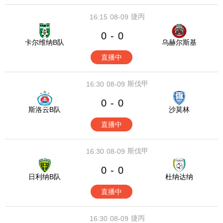
捷丙
16:15
08-09
0
0
-
卡尔维纳B队
乌赫尔斯基
直播中
斯伐甲
16:30
08-09
0
0
-
斯洛云B队
沙莫林
直播中
斯伐甲
16:30
08-09
0
0
-
日利纳B队
杜纳达纳
直播中
捷丙
16:30
08-09