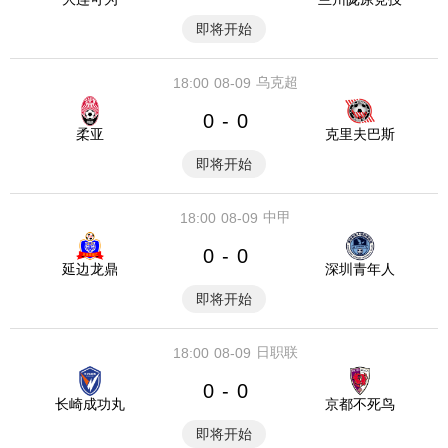
即将开始
乌克超
18:00
08-09
0
0
-
柔亚
克里夫巴斯
即将开始
中甲
18:00
08-09
0
0
-
延边龙鼎
深圳青年人
即将开始
日职联
18:00
08-09
0
0
-
长崎成功丸
京都不死鸟
即将开始