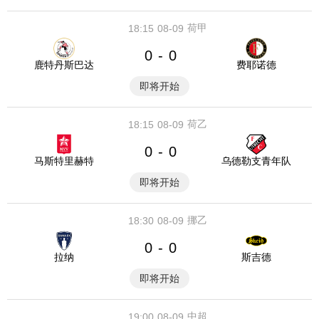
荷甲
18:15
08-09
0
0
-
鹿特丹斯巴达
费耶诺德
即将开始
荷乙
18:15
08-09
0
0
-
马斯特里赫特
乌德勒支青年队
即将开始
挪乙
18:30
08-09
0
0
-
拉纳
斯吉德
即将开始
中超
19:00
08-09