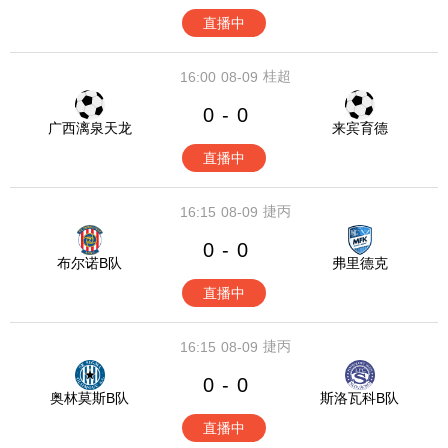
直播中
桂超
16:00
08-09
0
0
-
广西漓泉天龙
来宾育德
直播中
捷丙
16:15
08-09
0
0
-
布尔诺B队
弗里德克
直播中
捷丙
16:15
08-09
0
0
-
奥林莫斯B队
斯洛瓦科B队
直播中