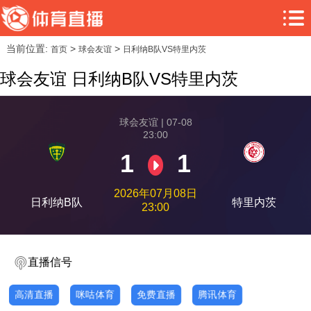
当前位置:
>
>
首页
球会友谊
日利纳B队VS特里内茨
球会友谊 日利纳B队VS特里内茨
球会友谊 | 07-08
23:00
1
1
2026年07月08日
日利纳B队
特里内茨
23:00
直播信号
高清直播
咪咕体育
免费直播
腾讯体育