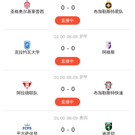
0
0
-
圣格奥尔基塞普西
布加勒斯特星队
直播中
罗甲
01:00
08-09
0
0
-
克拉约瓦大学
阿格斯
直播中
罗甲
01:00
08-09
0
0
-
阿拉德联队
布加勒斯特快速
直播中
奥丙
01:00
08-09
0
0
-
平古萨伏登
迪塔切