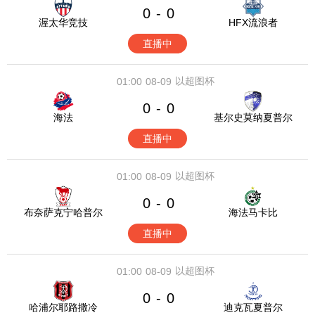
0
0
-
渥太华竞技
HFX流浪者
直播中
以超图杯
01:00
08-09
0
0
-
海法
基尔史莫纳夏普尔
直播中
以超图杯
01:00
08-09
0
0
-
布奈萨克宁哈普尔
海法马卡比
直播中
以超图杯
01:00
08-09
0
0
-
哈浦尔耶路撒冷
迪克瓦夏普尔