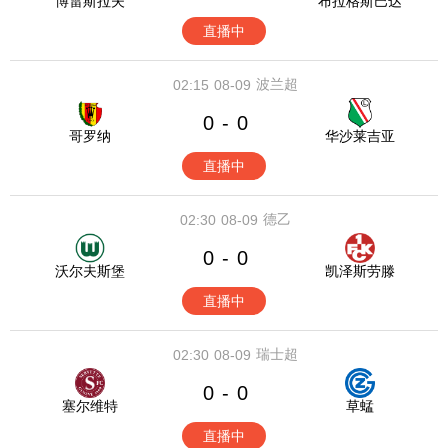
博雷斯拉夫
布拉格斯巴达
直播中
波兰超
02:15
08-09
0
0
-
哥罗纳
华沙莱吉亚
直播中
德乙
02:30
08-09
0
0
-
沃尔夫斯堡
凯泽斯劳滕
直播中
瑞士超
02:30
08-09
0
0
-
塞尔维特
草蜢
直播中