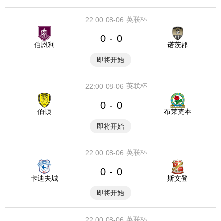
英联杯
22:00
08-06
0
0
-
伯恩利
诺茨郡
即将开始
英联杯
22:00
08-06
0
0
-
伯顿
布莱克本
即将开始
英联杯
22:00
08-06
0
0
-
卡迪夫城
斯文登
即将开始
英联杯
22:00
08-06