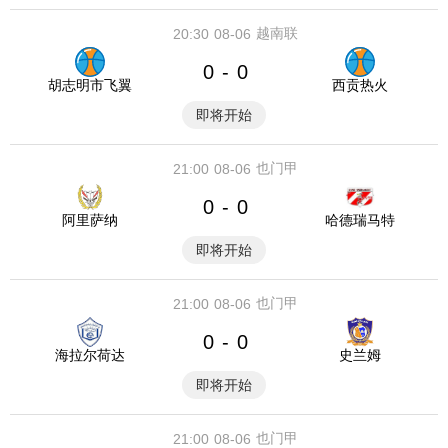
越南联
20:30
08-06
0
0
-
胡志明市飞翼
西贡热火
即将开始
也门甲
21:00
08-06
0
0
-
阿里萨纳
哈德瑞马特
即将开始
也门甲
21:00
08-06
0
0
-
海拉尔荷达
史兰姆
即将开始
也门甲
21:00
08-06