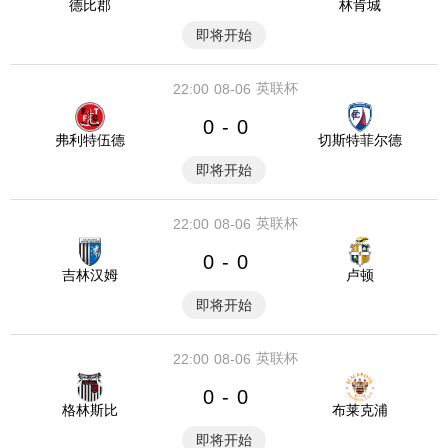
德比郡
林肯城
即将开始
英联杯
22:00
08-06
0
0
-
弗利特伍德
切斯特菲尔德
即将开始
英联杯
22:00
08-06
0
0
-
吉林汉姆
卢顿
即将开始
英联杯
22:00
08-06
0
0
-
格林斯比
布莱克浦
即将开始