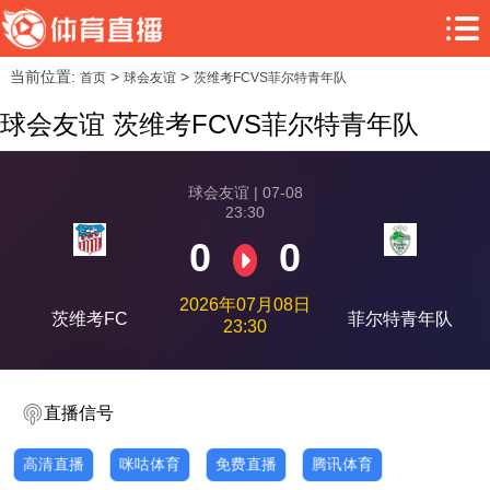
当前位置:
>
>
首页
球会友谊
茨维考FCVS菲尔特青年队
球会友谊 茨维考FCVS菲尔特青年队
球会友谊 | 07-08
23:30
0
0
2026年07月08日
茨维考FC
菲尔特青年队
23:30
直播信号
高清直播
咪咕体育
免费直播
腾讯体育