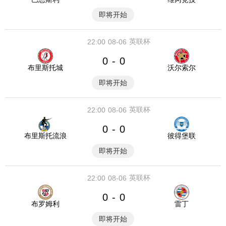
即将开始
英联杯
22:00
08-06
0
0
-
布里斯托城
沃尔索尔
即将开始
英联杯
22:00
08-06
0
0
-
布里斯托流浪
彼得堡联
即将开始
英联杯
22:00
08-06
0
0
-
布罗姆利
雷丁
即将开始