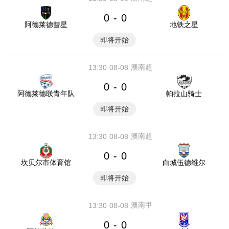
0
0
-
阿德莱德彗星
地铁之星
即将开始
澳南超
13:30
08-08
0
0
-
阿德莱德联青年队
帕拉山骑士
即将开始
澳南超
13:30
08-08
0
0
-
坎贝尔市体育馆
白城伍德维尔
即将开始
澳南甲
13:30
08-08
0
0
-