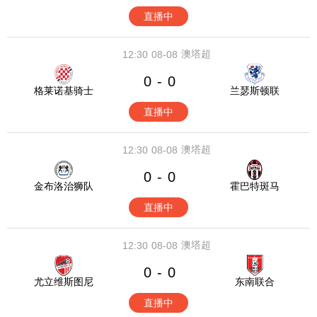
直播中
澳塔超
12:30
08-08
0
0
-
格莱诺基骑士
兰瑟斯顿联
直播中
澳塔超
12:30
08-08
0
0
-
金布洛治狮队
霍巴特斑马
直播中
澳塔超
12:30
08-08
0
0
-
尤立维斯图尼
东南联合
直播中