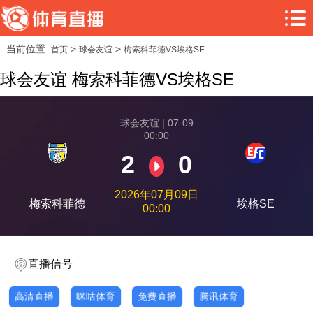
当前位置:
>
>
首页
球会友谊
梅索科菲德VS埃格SE
球会友谊 梅索科菲德VS埃格SE
球会友谊 | 07-09
00:00
2
0
2026年07月09日
梅索科菲德
埃格SE
00:00
直播信号
高清直播
咪咕体育
免费直播
腾讯体育