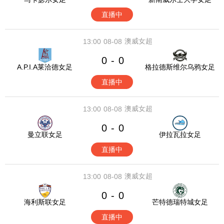
直播中
澳威女超
13:00
08-08
0
0
-
A.P.I.A莱洽德女足
格拉德斯维尔乌鸦女足
直播中
澳威女超
13:00
08-08
0
0
-
曼立联女足
伊拉瓦拉女足
直播中
澳威女超
13:00
08-08
0
0
-
海利斯联女足
芒特德瑞特城女足
直播中