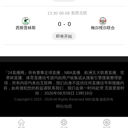
新西北联
13:30
08-08
0
0
-
西斯普林斯
梅尔维尔联合
即将开始
『24直播网』所有赛事足球直播，NBA直播、欧洲五大联赛直播、世
界杯直播、体育直播信号源均由用户收集或从搜索引擎搜索整理获
得，所有内容均来自互联网，我们自身不提供任何直播信号和视频内
容，如有侵犯您的权益请联系我们，我们会第一时间处理 页面更新时
间： 2026年08月08日 13时18分
Copyright © 2025 - 2026 All Rights Reserved NBA直播 版权所有
网站地图