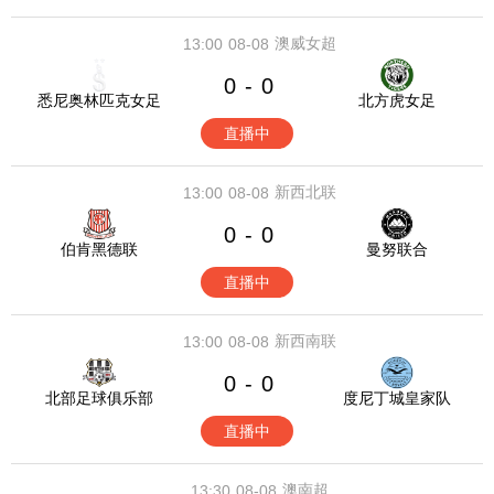
澳威女超
13:00
08-08
0
0
-
悉尼奥林匹克女足
北方虎女足
直播中
新西北联
13:00
08-08
0
0
-
伯肯黑德联
曼努联合
直播中
新西南联
13:00
08-08
0
0
-
北部足球俱乐部
度尼丁城皇家队
直播中
澳南超
13:30
08-08