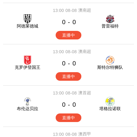
澳南超
13:00
08-08
0
0
-
阿德莱德城
普雷福特
直播中
澳南超
13:00
08-08
0
0
-
克罗伊登国王
斯特尔特狮队
直播中
澳首超
13:00
08-08
0
0
-
布伦达贝拉
塔格拉诺联
直播中
澳西甲
13:00
08-08