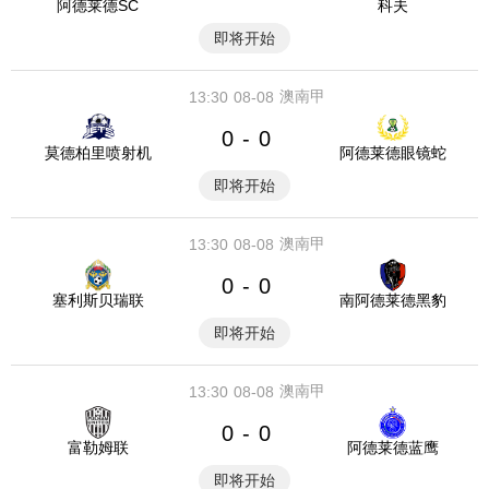
阿德莱德SC
科夫
即将开始
澳南甲
13:30
08-08
0
0
-
莫德柏里喷射机
阿德莱德眼镜蛇
即将开始
澳南甲
13:30
08-08
0
0
-
塞利斯贝瑞联
南阿德莱德黑豹
即将开始
澳南甲
13:30
08-08
0
0
-
富勒姆联
阿德莱德蓝鹰
即将开始