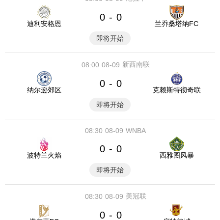
0
0
-
迪利安格恩
兰乔桑塔纳FC
即将开始
新西南联
08:00
08-09
0
0
-
纳尔逊郊区
克赖斯特彻奇联
即将开始
08:30
08-09
WNBA
0
0
-
波特兰火焰
西雅图风暴
即将开始
美冠联
08:30
08-09
0
0
-