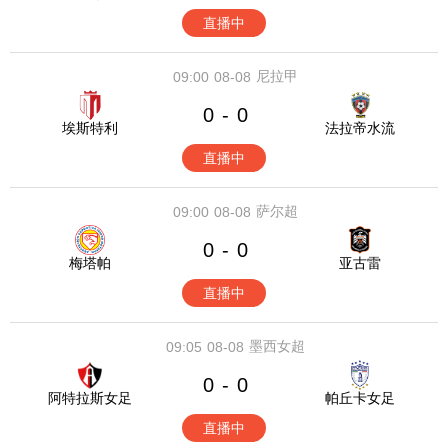
直播中
尼拉甲
09:00
08-08
0
0
-
埃斯特利
法拉帝水流
直播中
萨尔超
09:00
08-08
0
0
-
梅塔帕
亚古雷
直播中
墨西女超
09:05
08-08
0
0
-
阿特拉斯女足
帕丘卡女足
直播中