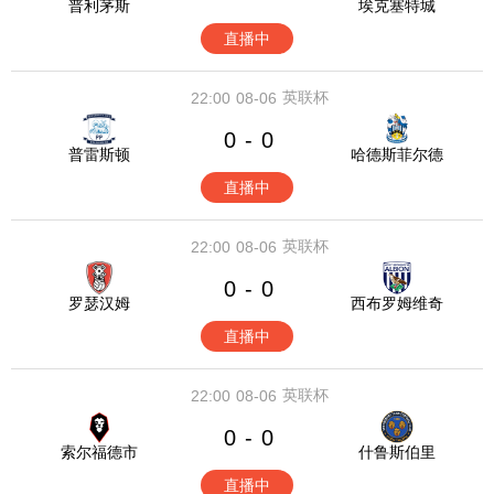
普利茅斯
埃克塞特城
直播中
英联杯
22:00
08-06
0
0
-
普雷斯顿
哈德斯菲尔德
直播中
英联杯
22:00
08-06
0
0
-
罗瑟汉姆
西布罗姆维奇
直播中
英联杯
22:00
08-06
0
0
-
索尔福德市
什鲁斯伯里
直播中