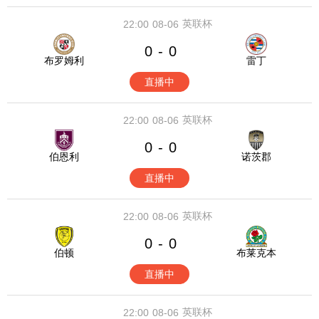
英联杯
22:00
08-06
0
0
-
布罗姆利
雷丁
直播中
英联杯
22:00
08-06
0
0
-
伯恩利
诺茨郡
直播中
英联杯
22:00
08-06
0
0
-
伯顿
布莱克本
直播中
英联杯
22:00
08-06