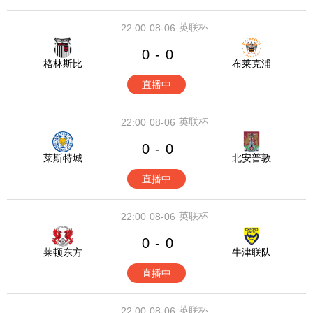
英联杯
22:00
08-06
0
0
-
格林斯比
布莱克浦
直播中
英联杯
22:00
08-06
0
0
-
莱斯特城
北安普敦
直播中
英联杯
22:00
08-06
0
0
-
莱顿东方
牛津联队
直播中
英联杯
22:00
08-06