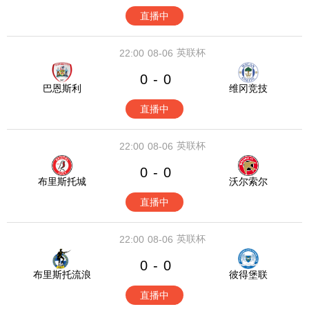
直播中
英联杯
22:00
08-06
0
0
-
巴恩斯利
维冈竞技
直播中
英联杯
22:00
08-06
0
0
-
布里斯托城
沃尔索尔
直播中
英联杯
22:00
08-06
0
0
-
布里斯托流浪
彼得堡联
直播中