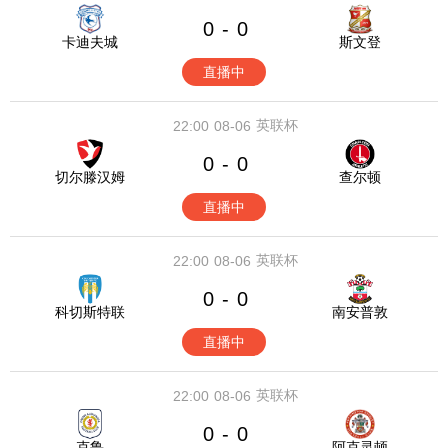
0
0
-
卡迪夫城
斯文登
直播中
英联杯
22:00
08-06
0
0
-
切尔滕汉姆
查尔顿
直播中
英联杯
22:00
08-06
0
0
-
科切斯特联
南安普敦
直播中
英联杯
22:00
08-06
0
0
-
克鲁
阿克灵顿