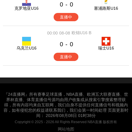
0
0
-
克罗地亚U16
塞浦路斯U16
直播中
欧锦U16 B
00:00
08-08
0
0
-
乌克兰U16
瑞士U16
直播中
『24直播网』所有赛事足球直播，NBA直播、欧洲五大联赛直播、世
界杯直播、体育直播信号源均由用户收集或从搜索引擎搜索整理获
得，所有内容均来自互联网，我们自身不提供任何直播信号和视频内
容，如有侵犯您的权益请联系我们，我们会第一时间处理 页面更新时
间： 2026年08月08日 01时38分
Copyright © 2025 - 2026 All Rights Reserved NBA直播 版权所有
网站地图