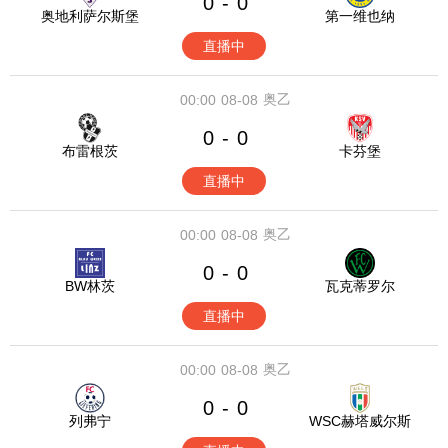
0
0
-
奥地利萨尔斯堡
第一维也纳
直播中
奥乙
00:00
08-08
0
0
-
布雷根茨
卡芬堡
直播中
奥乙
00:00
08-08
0
0
-
BW林茨
瓦克蒂罗尔
直播中
奥乙
00:00
08-08
0
0
-
列弗宁
WSC赫塔威尔斯