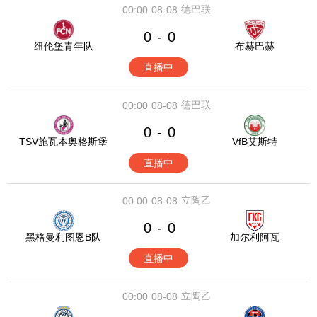
德巴联
00:00
08-08
0
0
-
纽伦堡青年队
布赫巴赫
直播中
德巴联
00:00
08-08
0
0
-
TSV施瓦本奥格斯堡
VfB艾斯特
直播中
立陶乙
00:00
08-08
0
0
-
黑格曼利图恩B队
加尔利阿瓦
直播中
立陶乙
00:00
08-08