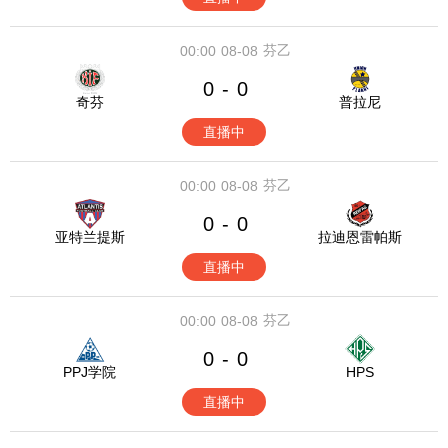
芬乙
00:00
08-08
0
0
-
奇芬
普拉尼
直播中
芬乙
00:00
08-08
0
0
-
亚特兰提斯
拉迪恩雷帕斯
直播中
芬乙
00:00
08-08
0
0
-
PPJ学院
HPS
直播中