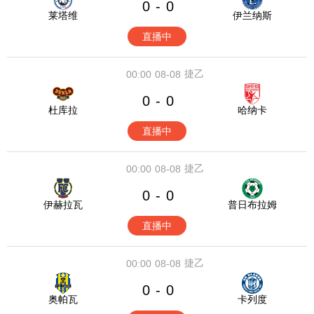
0
0
-
莱塔维
伊兰纳斯
直播中
捷乙
00:00
08-08
0
0
-
杜库拉
哈纳卡
直播中
捷乙
00:00
08-08
0
0
-
伊赫拉瓦
普日布拉姆
直播中
捷乙
00:00
08-08
0
0
-
奥帕瓦
卡列度