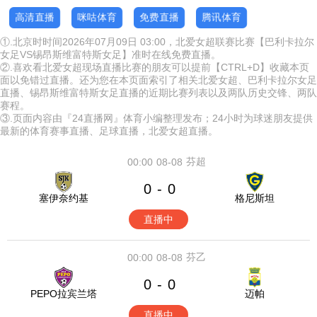
高清直播
咪咕体育
免费直播
腾讯体育
①.北京时时间2026年07月09日 03:00，北爱女超联赛比赛【巴利卡拉尔
女足VS锡昂斯维富特斯女足】准时在线免费直播。
②.喜欢看北爱女超现场直播比赛的朋友可以提前【CTRL+D】收藏本页
面以免错过直播。还为您在本页面索引了相关北爱女超、巴利卡拉尔女足
直播、锡昂斯维富特斯女足直播的近期比赛列表以及两队历史交锋、两队
赛程。
③.页面内容由『24直播网』体育小编整理发布；24小时为球迷朋友提供
最新的体育赛事直播、足球直播，北爱女超直播。
芬超
00:00
08-08
0
0
-
塞伊奈约基
格尼斯坦
直播中
芬乙
00:00
08-08
0
0
-
PEPO拉宾兰塔
迈帕
直播中