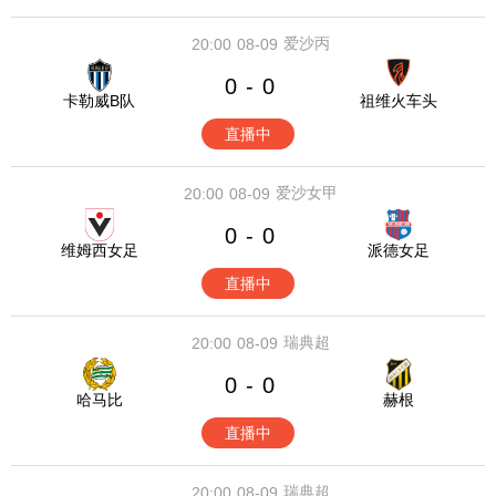
爱沙丙
20:00
08-09
0
0
-
卡勒威B队
祖维火车头
直播中
爱沙女甲
20:00
08-09
0
0
-
维姆西女足
派德女足
直播中
瑞典超
20:00
08-09
0
0
-
哈马比
赫根
直播中
瑞典超
20:00
08-09