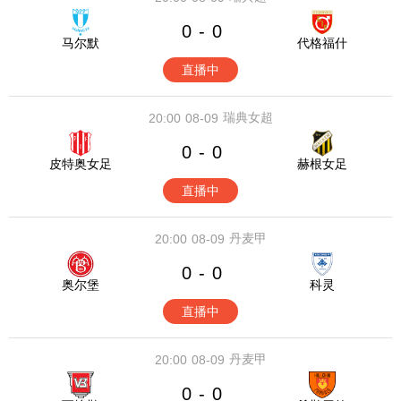
0
0
-
马尔默
代格福什
直播中
瑞典女超
20:00
08-09
0
0
-
皮特奥女足
赫根女足
直播中
丹麦甲
20:00
08-09
0
0
-
奥尔堡
科灵
直播中
丹麦甲
20:00
08-09
0
0
-