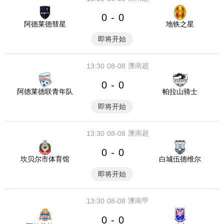
0
0
-
阿德莱德彗星
地铁之星
即将开始
澳南超
13:30
08-08
0
0
-
阿德莱德联青年队
帕拉山骑士
即将开始
澳南超
13:30
08-08
0
0
-
坎贝尔市体育馆
白城伍德维尔
即将开始
澳南甲
13:30
08-08
0
0
-