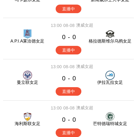
直播中
澳威女超
13:00
08-08
0
0
-
A.P.I.A莱洽德女足
格拉德斯维尔乌鸦女足
直播中
澳威女超
13:00
08-08
0
0
-
曼立联女足
伊拉瓦拉女足
直播中
澳威女超
13:00
08-08
0
0
-
海利斯联女足
芒特德瑞特城女足
直播中