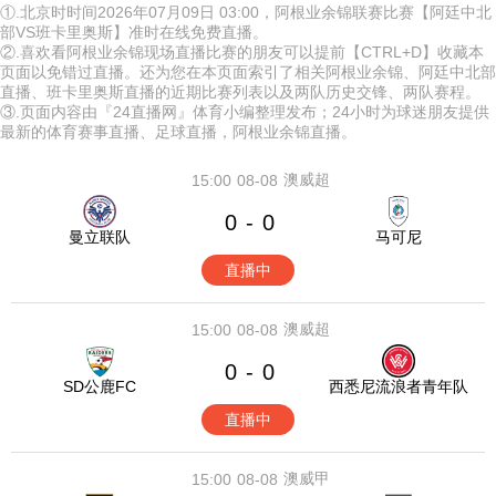
①.北京时时间2026年07月09日 03:00，阿根业余锦联赛比赛【阿廷中北
部VS班卡里奥斯】准时在线免费直播。
②.喜欢看阿根业余锦现场直播比赛的朋友可以提前【CTRL+D】收藏本
页面以免错过直播。还为您在本页面索引了相关阿根业余锦、阿廷中北部
直播、班卡里奥斯直播的近期比赛列表以及两队历史交锋、两队赛程。
③.页面内容由『24直播网』体育小编整理发布；24小时为球迷朋友提供
最新的体育赛事直播、足球直播，阿根业余锦直播。
澳威超
15:00
08-08
0
0
-
曼立联队
马可尼
直播中
澳威超
15:00
08-08
0
0
-
SD公鹿FC
西悉尼流浪者青年队
直播中
澳威甲
15:00
08-08