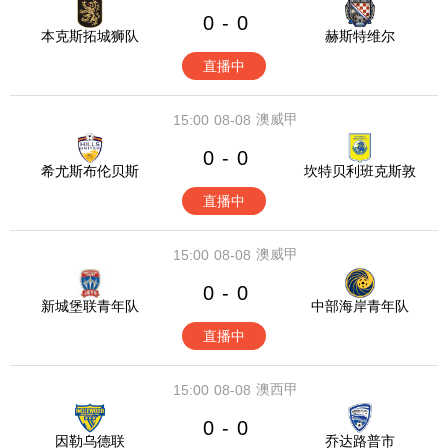
0
0
-
本克斯拓城狮队
赫斯特维尔
直播中
澳威甲
15:00
08-08
0
0
-
希尤斯布伦贝斯
坎特贝利班克斯敦
直播中
澳威甲
15:00
08-08
0
0
-
新城堡联青年队
中部海岸青年队
直播中
澳西甲
15:00
08-08
0
0
-
因勒乌德联
乔达路普市