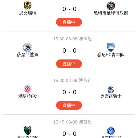
0
0
-
思比瑞特
黑镇市足球俱乐部
直播中
澳威超
15:30
08-08
0
0
-
萨瑟兰鲨鱼
悉尼FC青年队
直播中
澳首超
15:30
08-08
0
0
-
堪培拉FC
奥康诺骑士
直播中
澳首超
15:45
08-08
0
0
-
莫纳洛黑豹
贝尔康纳联